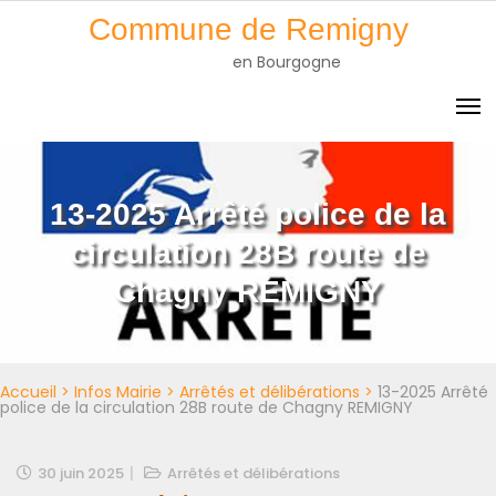
Skip
Commune de Remigny
to
en Bourgogne
content
13-2025 Arrêté police de la
circulation 28B route de
Chagny REMIGNY
Accueil
>
Infos Mairie
>
Arrêtés et délibérations
>
13-2025 Arrêté
police de la circulation 28B route de Chagny REMIGNY
30 juin 2025
Arrêtés et délibérations