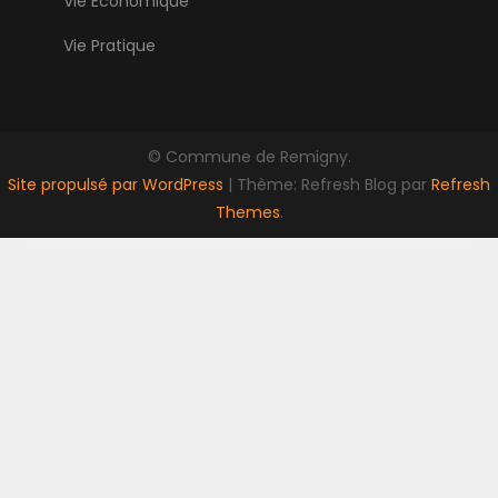
Vie Economique
Vie Pratique
© Commune de Remigny.
Site propulsé par WordPress
|
Thème: Refresh Blog par
Refresh
Themes
.