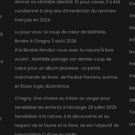
donner sa véritable identité. Et pour cause, il a été
Do
condamné à cinq ans d’interdiction du territoire
Ge
s
français en 2024.
Hi
Lu pour vous. Le coup de cœur de Mathilde,
26
In
libraire à Chagny
3 août 2026
À la librairie Rendez-vous avec la nature/À livre
No
ouvert , Mathilde partage son dernier coup de
re
Pr
cœur pour un album jeunesse : La petite
Pr
marchande de livres de Pauline Pantera, autrice,
et Éloïse Oger, illustratrice.
Re
Chagny. Une chasse au trésor au verger pour
SA
sensibiliser les enfants à l’écologie
29 juillet 2026
To
Sensibiliser à la nature, à la découverte et au
t
Un
respect de la faune et la flore, tel est l’objectif de
l’association Culture au jardin.