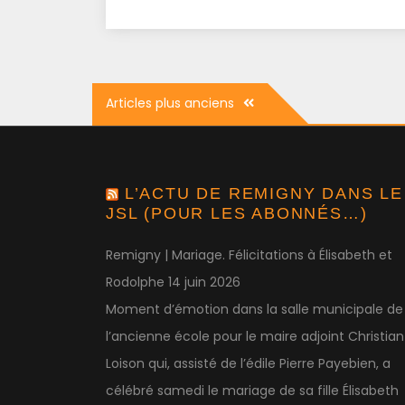
Navigation
Articles plus anciens
des
articles
L’ACTU DE REMIGNY DANS LE
JSL (POUR LES ABONNÉS…)
Remigny | Mariage. Félicitations à Élisabeth et
Rodolphe
14 juin 2026
Moment d’émotion dans la salle municipale de
l’ancienne école pour le maire adjoint Christian
Loison qui, assisté de l’édile Pierre Payebien, a
célébré samedi le mariage de sa fille Élisabeth