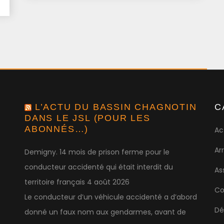
L’ACTU DU BASSIN CHAGNOTIN
C
DANS LE JSL (POUR LES
ABONNÉS…)
Ac
Ar
Demigny. 14 mois de prison ferme pour le
conducteur accidenté qui était interdit du
As
territoire français
4 août 2026
Co
Le conducteur d’un véhicule accidenté a d’abord
Dé
donné un faux nom aux gendarmes, avant de