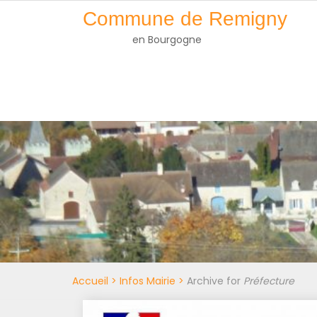
Skip
Commune de Remigny
to
en Bourgogne
content
Accueil
>
Infos Mairie
>
Archive for
Préfecture