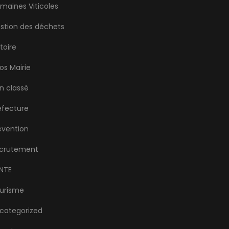
maines Viticoles
stion des déchets
stoire
fos Mairie
n classé
éfecture
évention
crutement
NTE
urisme
categorized