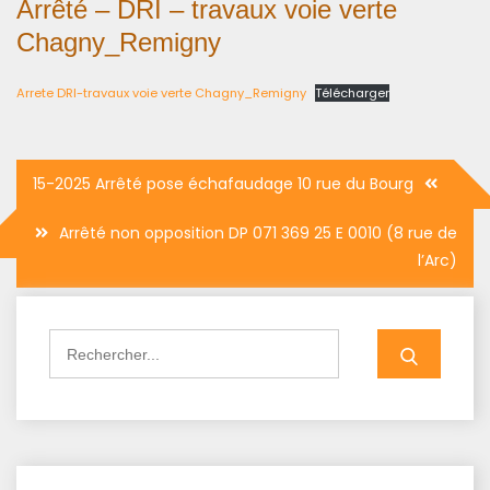
Arrêté – DRI – travaux voie verte
Chagny_Remigny
Arrete DRI-travaux voie verte Chagny_Remigny
Télécharger
Navigation
15-2025 Arrêté pose échafaudage 10 rue du Bourg
de
Arrêté non opposition DP 071 369 25 E 0010 (8 rue de
l’article
l’Arc)
Search
for: