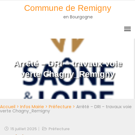
Skip
Commune de Remigny
to
en Bourgogne
content
Arrêté – DRI – travaux voie
verte Chagny_Remigny
Accueil
>
Infos Mairie
>
Préfecture
>
Arrêté – DRI – travaux voie
verte Chagny_Remigny
15 juillet 2025
Préfecture