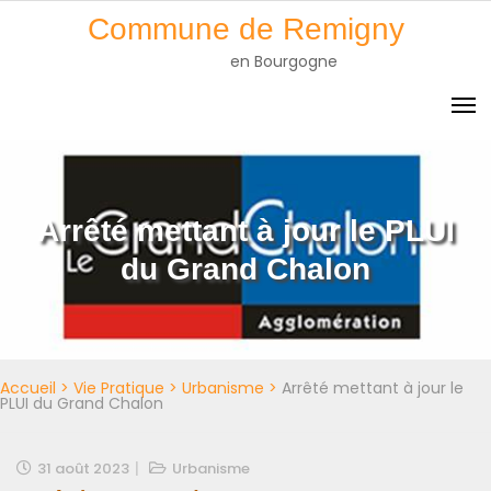
Skip
Commune de Remigny
to
en Bourgogne
content
Arrêté mettant à jour le PLUI
du Grand Chalon
Accueil
>
Vie Pratique
>
Urbanisme
>
Arrêté mettant à jour le
PLUI du Grand Chalon
31 août 2023
Urbanisme