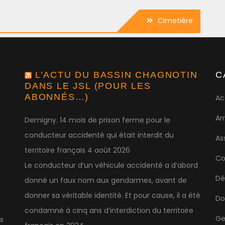
Cimetière
L’ACTU DU BASSIN CHAGNOTIN
C
DANS LE JSL (POUR LES
ABONNÉS…)
Ac
Ar
Demigny. 14 mois de prison ferme pour le
conducteur accidenté qui était interdit du
As
territoire français
4 août 2026
Co
Le conducteur d’un véhicule accidenté a d’abord
Dé
donné un faux nom aux gendarmes, avant de
donner sa véritable identité. Et pour cause, il a été
Do
condamné à cinq ans d’interdiction du territoire
Ge
s