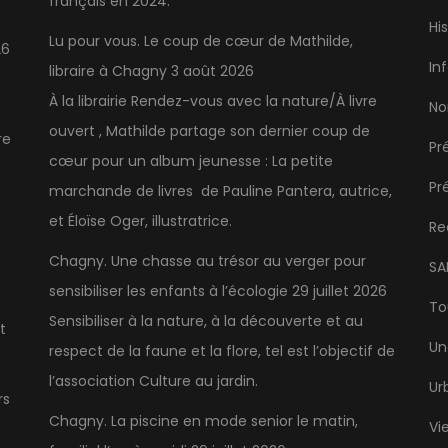
français en 2024.
Hi
Lu pour vous. Le coup de cœur de Mathilde,
26
In
libraire à Chagny
3 août 2026
À la librairie Rendez-vous avec la nature/À livre
No
ouvert , Mathilde partage son dernier coup de
re
Pr
cœur pour un album jeunesse : La petite
Pr
marchande de livres de Pauline Pantera, autrice,
et Éloïse Oger, illustratrice.
Re
Chagny. Une chasse au trésor au verger pour
SA
sensibiliser les enfants à l’écologie
29 juillet 2026
To
Sensibiliser à la nature, à la découverte et au
t
Un
respect de la faune et la flore, tel est l’objectif de
l’association Culture au jardin.
Ur
rs
Chagny. La piscine en mode senior le matin,
Vi