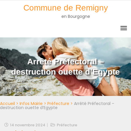
Skip
Commune de Remigny
to
en Bourgogne
content
Arrêté Préfectoral –
destruction ouette d’Egypte
Accueil
>
Infos Mairie
>
Préfecture
>
Arrêté Préfectoral –
destruction ouette d’Egypte
14 novembre 2024
Préfecture