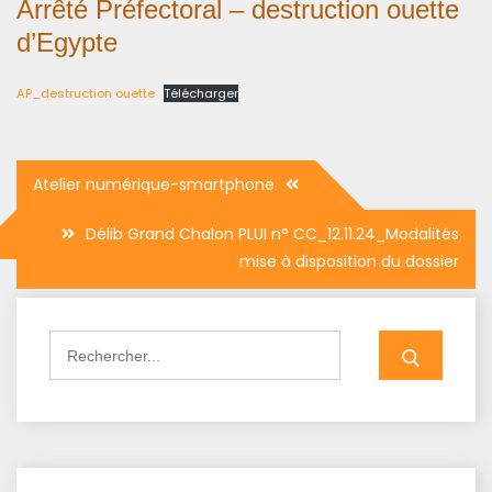
Arrêté Préfectoral – destruction ouette
d’Egypte
AP_destruction ouette
Télécharger
Navigation
Atelier numérique-smartphone
de
Délib Grand Chalon PLUI n° CC_12.11.24_Modalités
l’article
mise à disposition du dossier
Search
for: