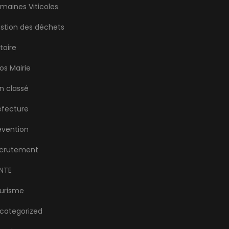
maines Viticoles
stion des déchets
stoire
fos Mairie
n classé
éfecture
évention
crutement
NTE
urisme
categorized