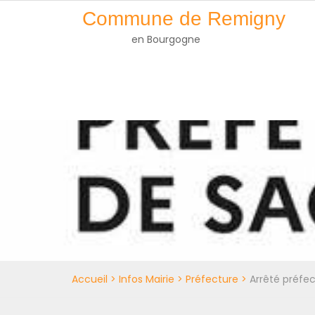
Skip
Commune de Remigny
to
en Bourgogne
content
Accueil
>
Infos Mairie
>
Préfecture
>
Arrêté préfect