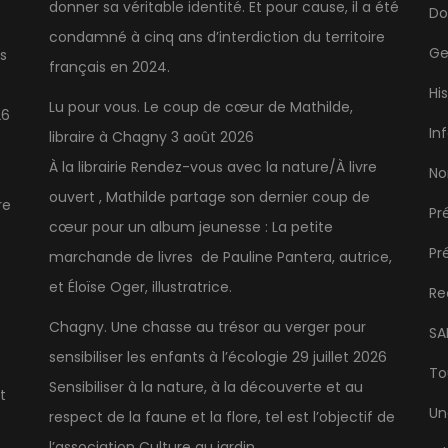
donner sa véritable identité. Et pour cause, il a été
Do
condamné à cinq ans d’interdiction du territoire
Ge
s
français en 2024.
Hi
Lu pour vous. Le coup de cœur de Mathilde,
26
In
libraire à Chagny
3 août 2026
À la librairie Rendez-vous avec la nature/À livre
No
ouvert , Mathilde partage son dernier coup de
re
Pr
cœur pour un album jeunesse : La petite
Pr
marchande de livres de Pauline Pantera, autrice,
et Éloïse Oger, illustratrice.
Re
Chagny. Une chasse au trésor au verger pour
SA
sensibiliser les enfants à l’écologie
29 juillet 2026
To
Sensibiliser à la nature, à la découverte et au
t
Un
respect de la faune et la flore, tel est l’objectif de
l’association Culture au jardin.