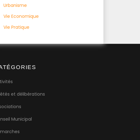
Urbanisme
Vie Economique
Vie Pratique
ATÉGORIES
tivités
rêtés et délibérations
sociations
nseil Municipal
marches