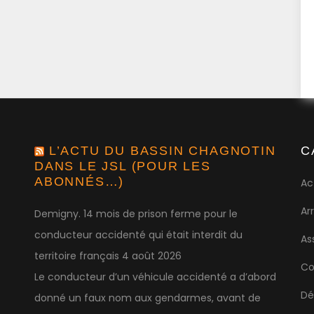
L’ACTU DU BASSIN CHAGNOTIN
C
DANS LE JSL (POUR LES
ABONNÉS…)
Ac
Ar
Demigny. 14 mois de prison ferme pour le
conducteur accidenté qui était interdit du
As
territoire français
4 août 2026
Co
Le conducteur d’un véhicule accidenté a d’abord
Dé
donné un faux nom aux gendarmes, avant de