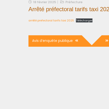
18 février 2025
Préfecture
Arrêté préfectoral tarifs taxi 20
arrêté prefectoral tarifs taxi 2025
Télécharger
Navigation
Avis d’enquête publique
de
l’article