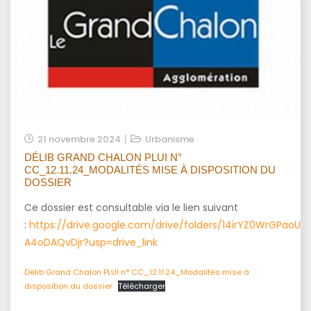
21 novembre 2024
Urbanisme
DÉLIB GRAND CHALON PLUI N°
CC_12.11.24_MODALITÉS MISE À DISPOSITION DU
DOSSIER
Ce dossier est consultable via le lien suivant
:
https://drive.google.com/drive/folders/14irYZ0WrGPaoU
A4oDAQvDjr?usp=drive_link
Délib Grand Chalon PLUI n° CC_12.11.24_Modalités mise à
disposition du dossier
Télécharger