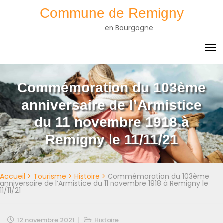
Skip
Commune de Remigny
to
en Bourgogne
content
Commémoration du 103ème
anniversaire de l’Armistice
du 11 novembre 1918 à
Remigny le 11/11/21
Accueil
>
Tourisme
>
Histoire
>
Commémoration du 103ème
anniversaire de l’Armistice du 11 novembre 1918 à Remigny le
11/11/21
12 novembre 2021
Histoire