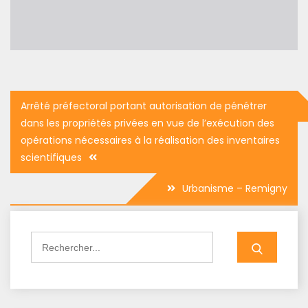
Navigation
Arrêté préfectoral portant autorisation de pénétrer
de
dans les propriétés privées en vue de l’exécution des
l’article
opérations nécessaires à la réalisation des inventaires
scientifiques
Urbanisme – Remigny
Search
for: