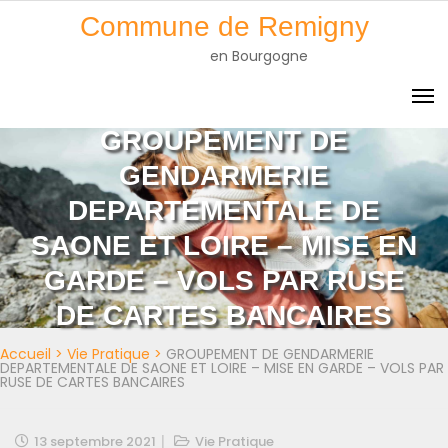
Skip
Commune de Remigny
to
en Bourgogne
content
GROUPEMENT DE
GENDARMERIE
DEPARTEMENTALE DE
SAONE ET LOIRE – MISE EN
GARDE – VOLS PAR RUSE
DE CARTES BANCAIRES
Accueil
>
Vie Pratique
>
GROUPEMENT DE GENDARMERIE
DEPARTEMENTALE DE SAONE ET LOIRE – MISE EN GARDE – VOLS PAR
RUSE DE CARTES BANCAIRES
13 septembre 2021
Vie Pratique