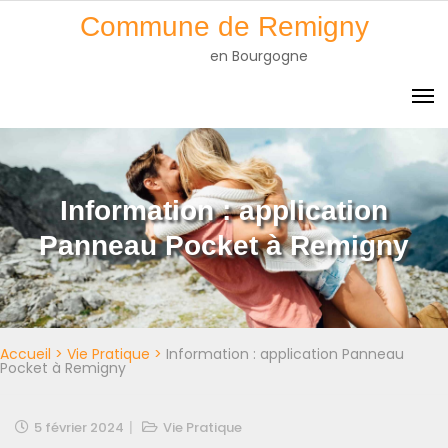
Skip
Commune de Remigny
to
en Bourgogne
content
Information : application
Panneau Pocket à Remigny
Accueil
>
Vie Pratique
>
Information : application Panneau
Pocket à Remigny
5 février 2024
Vie Pratique