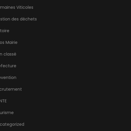
maines Viticoles
stion des déchets
stoire
fos Mairie
n classé
éfecture
évention
crutement
NTE
urisme
categorized