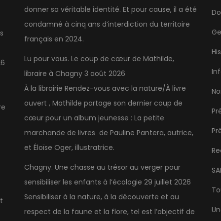
donner sa véritable identité. Et pour cause, il a été
Do
condamné à cinq ans d’interdiction du territoire
Ge
s
français en 2024.
Hi
Lu pour vous. Le coup de cœur de Mathilde,
26
In
libraire à Chagny
3 août 2026
À la librairie Rendez-vous avec la nature/À livre
No
ouvert , Mathilde partage son dernier coup de
re
Pr
cœur pour un album jeunesse : La petite
Pr
marchande de livres de Pauline Pantera, autrice,
et Éloïse Oger, illustratrice.
Re
Chagny. Une chasse au trésor au verger pour
SA
sensibiliser les enfants à l’écologie
29 juillet 2026
To
Sensibiliser à la nature, à la découverte et au
t
Un
respect de la faune et la flore, tel est l’objectif de