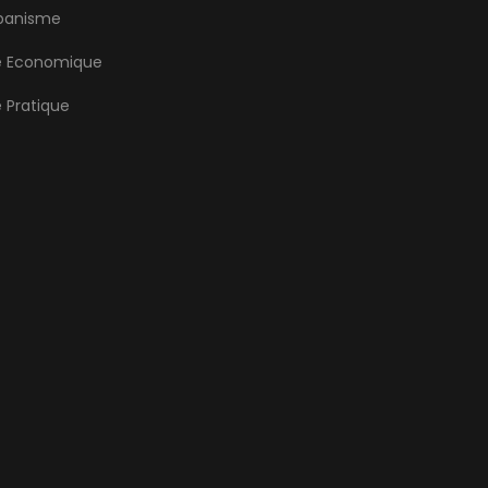
banisme
e Economique
e Pratique