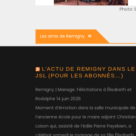
Photo:
Navigation
Les amis de Remigny
de
l’article
L’ACTU DE REMIGNY DANS LE
JSL (POUR LES ABONNÉS…)
Remigny | Mariage. Félicitations à Élisabeth et
Rodolphe
14 juin 2026
Moment d’émotion dans la salle municipale de
l’ancienne école pour le maire adjoint Christian
Loison qui, assisté de l’édile Pierre Payebien, a
célébré samedi le mariage de sa fille Élisabeth