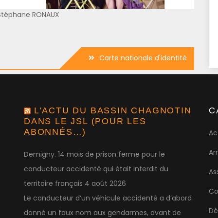
 Stéphane RONAUX
Carte nationale d'identité
L’ACTU DU BASSIN CHAGNOTIN
C
DANS LE JSL (POUR LES
ABONNÉS…)
Ac
Ar
Demigny. 14 mois de prison ferme pour le
conducteur accidenté qui était interdit du
As
territoire français
4 août 2026
Co
Le conducteur d’un véhicule accidenté a d’abord
Dé
donné un faux nom aux gendarmes, avant de