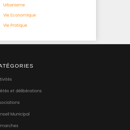
Urbanisme
Vie Economique
Vie Pratique
ATÉGORIES
tivités
rêtés et délibérations
sociations
nseil Municipal
marches