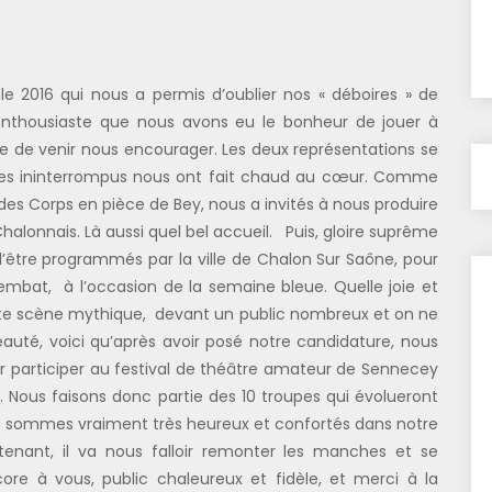
e 2016 qui nous a permis d’oublier nos « déboires » de
enthousiaste que nous avons eu le bonheur de jouer à
se de venir nous encourager. Les deux représentations se
rires ininterrompus nous ont fait chaud au cœur. Comme
des Corps en pièce de Bey, nous a invités à nous produire
halonnais. Là aussi quel bel accueil. Puis, gloire suprême
 d’être programmés par la ville de Chalon Sur Saône, pour
Sembat, à l’occasion de la semaine bleue. Quelle joie et
cette scène mythique, devant un public nombreux et on ne
auté, voici qu’après avoir posé notre candidature, nous
r participer au festival de théâtre amateur de Sennecey
017. Nous faisons donc partie des 10 troupes qui évolueront
Nous sommes vraiment très heureux et confortés dans notre
tenant, il va nous falloir remonter les manches et se
ore à vous, public chaleureux et fidèle, et merci à la