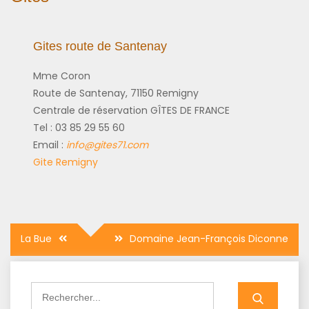
Gites route de Santenay
Mme Coron
Route de Santenay, 71150 Remigny
Centrale de réservation GÎTES DE FRANCE
Tel : 03 85 29 55 60
Email :
info@gites71.com
Gite Remigny
Navigation
La Bue
Domaine Jean-François Diconne
de
l’article
Search
for: