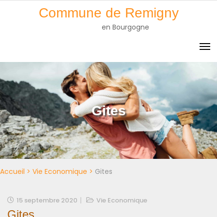
Skip
Commune de Remigny
to
en Bourgogne
content
Gites
Accueil
>
Vie Economique
>
Gites
15 septembre 2020
Vie Economique
Gites